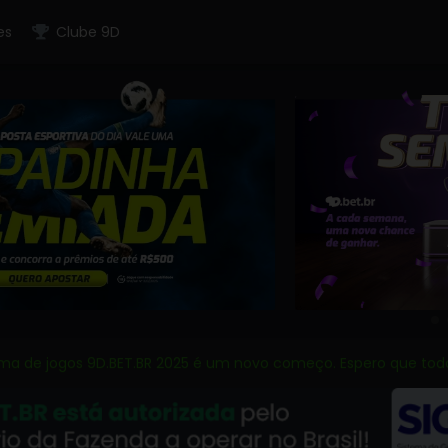
es
Clube 9D
ma de jogos 9D.BET.BR 2025 é um novo começo. Espero que tod
ma de jogos 9D.BET.BR 2025 é um novo começo. Espero que tod