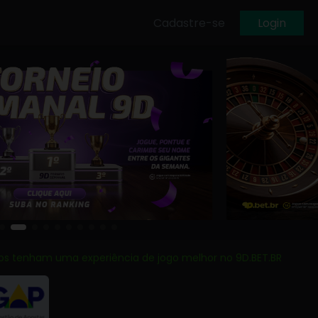
Cadastre-se
Login
os tenham uma experiência de jogo melhor no 9D.BET.BR
os tenham uma experiência de jogo melhor no 9D.BET.BR