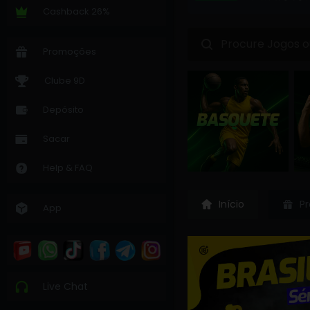
Cashback 26%
Procure Jogos o
Promoções
Clube 9D
Depósito
Sacar
Help & FAQ
Início
P
App
Live Chat