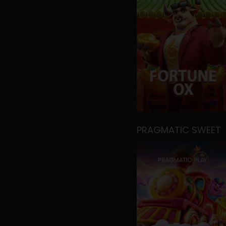
PRAGMATIC SWEET