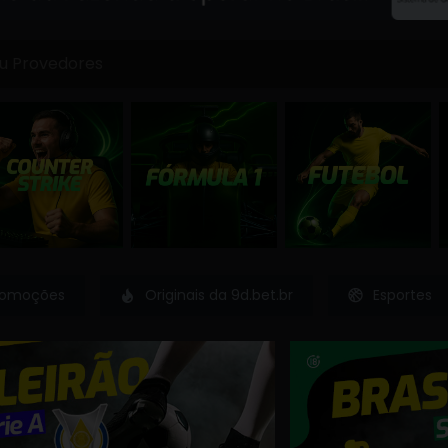
u Provedores
romoções
Originais da 9d.bet.br
Esportes