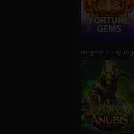
Pragmatic Play Jog