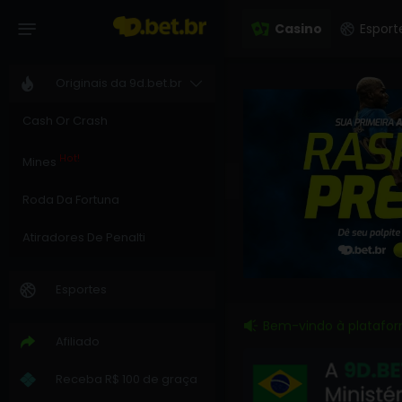
Casino
Esport
Originais da 9d.bet.br
Cash Or Crash
Hot!
Mines
Roda Da Fortuna
Atiradores De Penalti
Esportes
Bem-vindo à platafor
Bem-vindo à platafor
Afiliado
Receba R$ 100 de graça